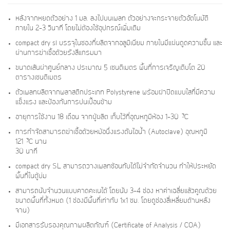
หลังจากหยดตัวอย่าง 1 มล. ลงไปบนเพลท ตัวอย่างจะกระจายตัวอัตโนมัติ
ภายใน 2-3 วินาที โดยไม่ต้องใช้อุปกรณ์เพิ่มเติม
compact dry sl บรรจุในซองที่ผลิตจากอลูมิเนียม ภายในมีแผ่นดูดความชื้น และ
ผ่านการฆ่าเชื้อด้วยรังสีแกรมมา
ขนาดเส้นผ่าศูนย์กลาง ประมาณ 5 เซนติเมตร พื้นที่การเจริญเติบโต 20
ตารางเซนติเมตร
ตัวเพลทผลิตจากพลาสติกประเภท Polystyrene พร้อมฝาปิดแบบใสที่มีความ
แข็งแรง และป้องกันการปนเปื้อนข้าม
°
อายุการใช้งาน 18 เดือน จากผู้ผลิต เก็บไว้ที่อุณหภูมิห้อง 1-30
C
การกำจัดสามารถฆ่าเชื้อด้วยหม้อนึ่งแรงดันไอน้ำ (Autoclave) อุณหภูมิ
°
121
C นาน
30 นาที
compact dry SL สามารถวางเพลทซ้อนทับได้ไม่จำกัดจำนวน ทำให้ประหยัด
พื้นที่ในตู้บ่ม
สามารถนับจำนวนแบบคาดคะเนได้ โดยนับ 3-4 ช่อง หาค่าเฉลี่ยแล้วคูณด้วย
ขนาดพื้นที่ทั้งหมด (1 ช่องมีพื้นที่เท่ากับ 1x1 ซม. โดยดูช่องสี่เหลี่ยมด้านหลัง
จาน)
มีเอกสารรับรองคุณภาพผลิตภัณฑ์ (Certificate of Analysis / COA)