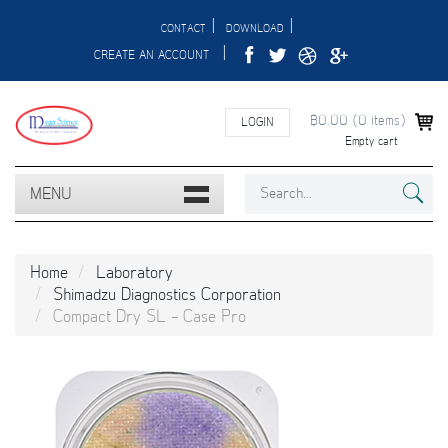
|
|
CONTACT
DOWNLOAD
|
CREATE AN ACCOUNT
฿0.00
(
0
items)
LOGIN
Empty cart
MENU
Home
Laboratory
Shimadzu Diagnostics Corporation
Compact Dry SL - Case Pro