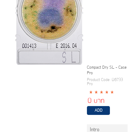
Compact Dry SL - Case
Pro
Product Code: 06733
Pro
0 บาท
Intro