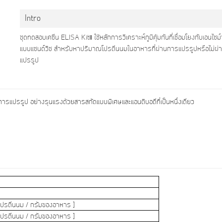
Intro
ชุดทดสอบเคซีน ELISA KitⅡ ใช้หลักการวิเคราะห์ภูมิคุ้มกันที่เชื่อมโยงกับเอนไซม์
แบบแซนด์วิช สำหรับหาปริมาณโปรตีนนมในอาหารที่ผ่านการแปรรูปหรือไม่ผ
แปรรูป
ารแปรรูป อย่างรุนแรงด้วยสารสกัดแบบพิเศษและแอนติบอดีที่เป็นหนึ่งเดียว
โปรตีนนม / กรัมของอาหาร ]
โปรตีนนม / กรัมของอาหาร ]