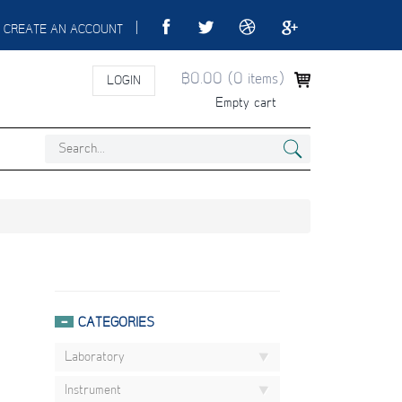
|
CREATE AN ACCOUNT
฿0.00
(
0
items)
LOGIN
Empty cart
CATEGORIES
Laboratory
Instrument