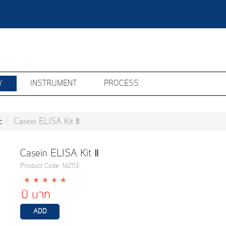
Y
INSTRUMENT
PROCESS
c
Casein ELISA Kit Ⅱ
Casein ELISA Kit Ⅱ
Product Code: M2113
0 บาท