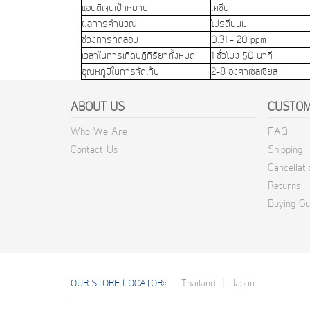
แอนติเจนเป้าหมาย
เคซีน
ผลการคำนวณ
โปรตีนนม
ช่วงการทดสอบ
0.31 - 20 ppm
เวลาในการเกิดปฏิกิริยาทั้งหมด
1 ชั่วโมง 50 นาที
อุณหภูมิในการจัดเก็บ
2-8 องศาเซลเซียส
ABOUT US
CUSTOM
Who We Are
FAQ
Contact Us
Shipping
Cancellati
Returns
Buying Gu
Thailand
|
Japan
OUR STORE LOCATOR::