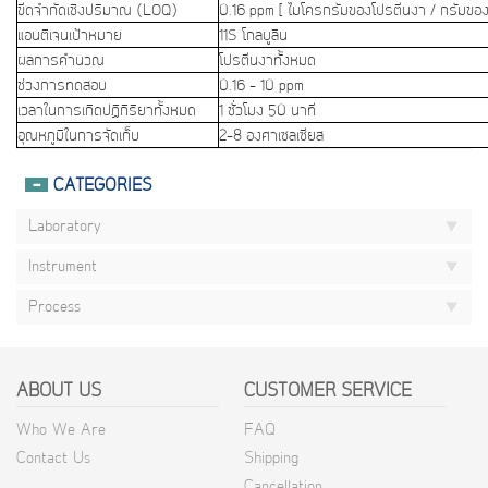
ขีดจำกัดเชิงปริมาณ (LOQ)
0.16 ppm [ ไมโครกรัมของโปรตีนงา / กรัมขอ
แอนติเจนเป้าหมาย
11S โกลบูลิน
ผลการคำนวณ
โปรตีนงาทั้งหมด
ช่วงการทดสอบ
0.16 - 10 ppm
เวลาในการเกิดปฏิกิริยาทั้งหมด
1 ชั่วโมง 50 นาที
อุณหภูมิในการจัดเก็บ
2-8 องศาเซลเซียส
CATEGORIES
Laboratory
Instrument
Process
ABOUT US
CUSTOMER SERVICE
Who We Are
FAQ
Contact Us
Shipping
Cancellation