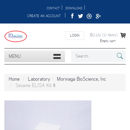
|
|
CONTACT
DOWNLOAD
|
CREATE AN ACCOUNT
฿0.00
(
0
items)
LOGIN
Empty cart
MENU
Home
Laboratory
Morinaga BioScience, Inc
Sesame ELISA Kit Ⅱ