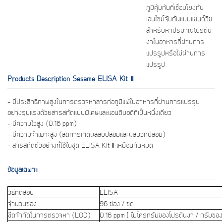
ภูมิคุ้มกันที่เชื่อมโยงกับ
เอนไซม์จับกันแบบแซนด์วิช
สำหรับหาปริมาณโปรตีน
งาในอาหารที่ผ่านการ
แปรรูปหรือไม่ผ่านการ
แปรรูป
Products Description Sesame ELISA Kit Ⅱ
- มีประสิทธิภาพสูงในการตรวจหาสารก่อภูมิแพ้ในอาหารที่ผ่านการแปรรูป
อย่างรุนแรงด้วยสารสกัดแบบพิเศษและแอนติบอดีที่เป็นหนึ่งเดียว
- มีความไวสูง (0.16 ppm)
- มีความจำเพาะสูง (ลดการเกิดผลลบปลอมและผลบวกปลอม)
- สารสกัดตัวอย่างที่ใช้ในชุด ELISA Kit Ⅱ เหมือนกันหมด
ข้อมูลเฉพาะ
วิธีทดสอบ
ELISA
จำนวนช่อง
96 ช่อง / ชุด
ขีดจำกัดในการตรวจหา (LOD)
0.16 ppm [ ไมโครกรัมของโปรตีนงา / กรัมขอ